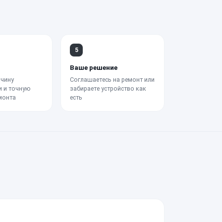
5
Ваше решение
чину
Соглашаетесь на ремонт или
и и точную
забираете устройство как
монта
есть