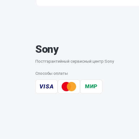
Нет, для этого нужен сертифицированный нез
результатам диагностики для собственных кли
Sony
Постгарантийный сервисный центр Sony
Способы оплаты
VISA
МИР