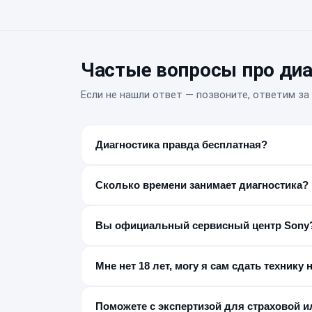
Частые вопросы про диа
Если не нашли ответ — позвоните, ответим за 
Диагностика правда бесплатная?
Да, если после диагностики вы делаете ремонт
₽, мы предупреждаем об этом заранее.
Сколько времени занимает диагностика?
От 15 до 80 минут в зависимости от сложности
Вы официальный сервисный центр Sony
Нет, мы независимый постгарантийный сервис.
этим нужно обращаться в авторизованный СЦ S
Мне нет 18 лет, могу я сам сдать технику 
Нет, заказ-наряд оформляется только с сове
Поможете с экспертизой для страховой и