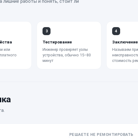
а лишние работы и понять, стоит ли
3
4
йства
Тестирование
Заключение
и или
Инженер проверяет узлы
Называем при
платного
устройства, обычно 15–80
неисправност
минут
стоимость ре
ика
а.
РЕШАЕТЕ НЕ РЕМОНТИРОВАТЬ