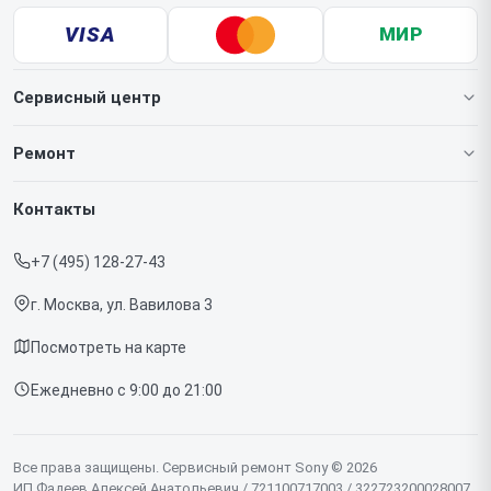
VISA
МИР
Сервисный центр
О нашем сервисе
Ремонт
Гарантия
Игровых приставок
Контакты
Прайс-лист
Телефонов
+7 (495) 128-27-43
Срочный ремонт
Ноутбуков
г. Москва, ул. Вавилова 3
Доставка и способы оплаты
Проекторов
Посмотреть на карте
Диагностика
Телевизоров
Ежедневно с 9:00 до 21:00
Контакты
Фотоаппаратов
Объективов
Все права защищены. Сервисный ремонт Sony © 2026
ИП Фадеев Алексей Анатольевич / 721100717003 / 322723200028007