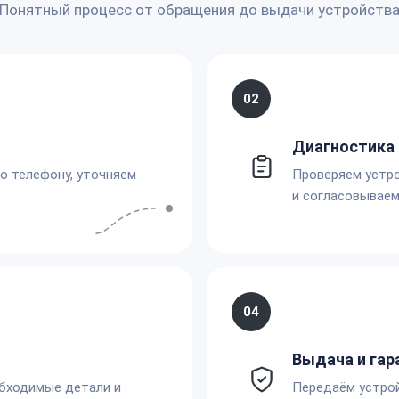
Понятный процесс от обращения до выдачи устройств
02
Диагностика 
по телефону, уточняем
Проверяем устро
и согласовываем
04
Выдача и гар
обходимые детали и
Передаём устро