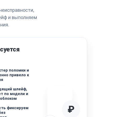
неисправности,
ейф и выполняем
ния.
суется
тер поломки и
енно привело к
ия
дящий шлейф,
т по модели и
ноблоком
₽
сть фиксируем
без