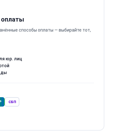
 оплаты
анённые способы оплаты — выбирайте тот,
ля юр. лиц
ртой
оды
Р
СБП