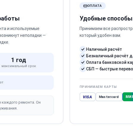
ОПЛАТА
 работы
Удобные способы
нта и используемые
Принимаем все распростр
 возникнут неполадки —
который удобен вам.
ядке.
Наличный расчёт
Безналичный расчёт д
1 год
Оплата банковской ка
максимальный срок
СБП — быстрые перев
от
ПРИНИМАЕМ КАРТЫ
VISA
МИ
Mastercard
е каждого ремонта. Он
уживания.