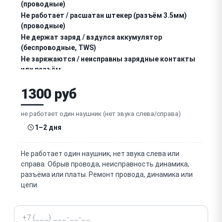
(проводные)
Не работает / расшатан штекер (разъём 3.5мм)
(проводные)
Не держат заряд / вздулся аккумулятор
(беспроводные, TWS)
Не заряжаются / неисправны зарядные контакты
или разъём
Не заряжается / неисправен зарядный кейс (TWS)
1300 руб
Не подключаются / не видны по Bluetooth /
отваливается связь
не работает один наушник (нет звука слева/справа)
Один наушник не синхронизируется / не работает
1–2 дня
(TWS)
Не работает / тихий микрофон (гарнитура, звонки)
Не работает один наушник, нет звука слева или
справа. Обрыв провода, неисправность динамика,
Не работают кнопки / сенсорное управление
разъёма или платы. Ремонт провода, динамика или
цепи.
Не работает / слабое шумоподавление (ANC)
Телефон
Износ / порвались амбушюры (накладки)