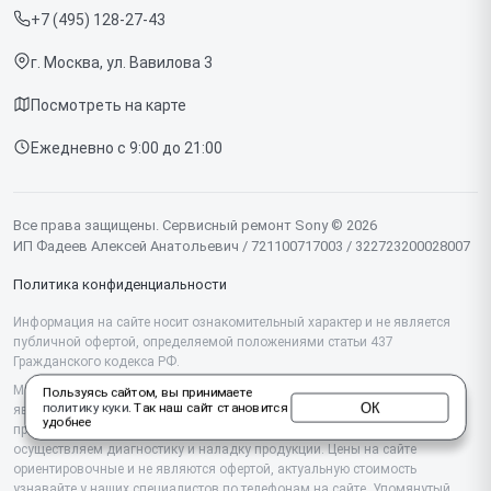
Телефонов
+7 (495) 128-27-43
Срочный ремонт
Ноутбуков
г. Москва, ул. Вавилова 3
Доставка и способы оплаты
Проекторов
Посмотреть на карте
Диагностика
Телевизоров
Ежедневно с 9:00 до 21:00
Контакты
Фотоаппаратов
Объективов
Все права защищены. Сервисный ремонт Sony © 2026
ИП Фадеев Алексей Анатольевич / 721100717003 / 322723200028007
Саундбаров
Политика конфиденциальности
Моноблоков
Информация на сайте носит ознакомительный характер и не является
публичной офертой, определяемой положениями статьи 437
Планшетов
Гражданского кодекса РФ.
Проигрывателей винила
Мы специализируемся на обслуживании и ремонте техники Sony, но не
Пользуясь сайтом, вы принимаете
ОК
политику куки
. Так наш сайт становится
являемся их официальным представителем. Предоставляем
удобнее
Домашних кинотеатров
профессиональные услуги после истечения гарантии, а также
осуществляем диагностику и наладку продукции. Цены на сайте
ориентировочные и не являются офертой, актуальную стоимость
Аудиосистем
узнавайте у наших специалистов по телефонам на сайте. Упомянутый