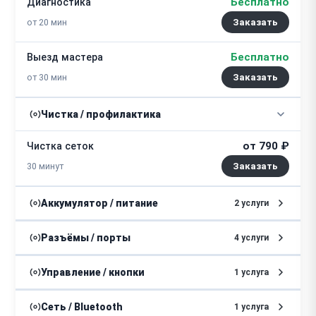
Бесплатно
Диагностика
от 20 мин
Заказать
Бесплатно
Выезд мастера
от 30 мин
Заказать
Чистка / профилактика
от 790 ₽
Чистка сеток
30 минут
Аккумулятор / питание
2 услуги
от 800 ₽
Ремонт цепи питания
Разъёмы / порты
4 услуги
от 1 часа
от 500 ₽
Ремонт разъема зарядки
Управление / кнопки
1 услуга
от 1400 ₽
Замена аккумулятора
от 1 часа
от 890 ₽
Ремонт кнопок
Сеть / Bluetooth
1 услуга
от 30 минут