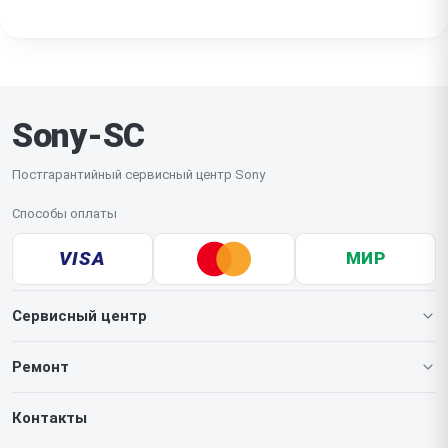
пылевлагозащиты конкретной модели. Однако
после вскрытия прибора степень защиты может
незначительно снизиться, поэтому мы не
рекомендуем погружать устройство в воду после
обслуживания.
Sony-SC
Постгарантийный сервисный центр Sony
Способы оплаты
VISA
МИР
Сервисный центр
О нашем сервисе
Ремонт
Гарантия
Игровых приставок
Контакты
Прайс-лист