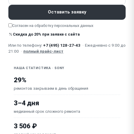
Треснуло / сломалось оголовье (дужка), шарнир
Оставить заявку
Попадание влаги / пота / окисление (TWS,
Согласен на обработку
персональных данных
спортивные)
Скидка до 20% при заявке с сайта
Посторонний шум / фон / помехи
Или по телефону:
+7 (495) 128-27-43
·
Ежедневно с 9:00 до
21:00
·
полный прайс-лист
НАША СТАТИСТИКА · SONY
29%
ремонтов закрываем в день обращения
3–4 дня
медианный срок сложного ремонта
3 506 ₽