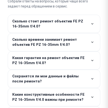
Собрали ответы на вопросы, которые чаще всего
задают перед обращением в сервис.
Сколько стоит ремонт объектив FE PZ
16-35mm f/4.0?
Работы от — 500 ₽. Стоимость деталей считается
Сколько времени занимает ремонт
отдельно, поэтому итоговая сумма зависит от
объектив FE PZ 16-35mm f/4.0?
характера поломки. Точную цену мы назовем
после бесплатной диагностики, скрытых доплат у
Простые профилактические работы выполняются
нас нет.
Какая гарантия на ремонт объектив FE
в день обращения, зачастую за 1–2 часа. Сложный
PZ 16-35mm f/4.0?
ремонт устройства занимает 3–4 дня.
Мы предоставляем гарантию до 1 года на
Сохранятся ли мои данные и файлы
выполненные работы и установленные детали.
после ремонта?
Чтобы воспользоваться ей при необходимости,
просто сохраните выданный заказ-наряд или чек.
Объектив не хранит пользовательские данные,
Какие конструктивные особенности FE
однако мы позаботимся о сохранности заводских
PZ 16-35mm f/4.0 важны при ремонте?
настроек и текущей прошивки. Мы работаем как
независимый специализированный сервис и не