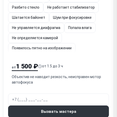
Разбито стекло
Не работает стабилизатор
Шатается байонет
Шум при фокусировке
Не управляется диафрагма
Попала влага
Не определяется камерой
Появилось пятно на изображении
Расфокусировка изображения
1 500 ₽
от 1.5 до 3 ч
от
Залипает кольцо фокусировки
Объектив не наводит резкость, неисправен мотор
Проблемы со шлейфом
автофокуса
Вызвать мастера