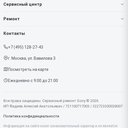
Сервисный центр
О нашем сервисе
Ремонт
Гарантия
Игровых приставок
Контакты
Прайс-лист
Телефонов
+7 (495) 128-27-43
Срочный ремонт
Ноутбуков
г. Москва, ул. Вавилова 3
Доставка и способы оплаты
Проекторов
Посмотреть на карте
Диагностика
Телевизоров
Ежедневно с 9:00 до 21:00
Контакты
Фотоаппаратов
Объективов
Все права защищены. Сервисный ремонт Sony © 2026
ИП Фадеев Алексей Анатольевич / 721100717003 / 322723200028007
Саундбаров
Политика конфиденциальности
Моноблоков
Информация на сайте носит ознакомительный характер и не является