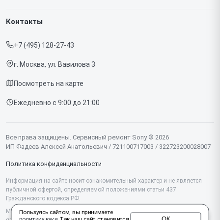
Гарантия
Игровых приставок
Контакты
Прайс-лист
Телефонов
+7 (495) 128-27-43
Срочный ремонт
Ноутбуков
г. Москва, ул. Вавилова 3
Доставка и способы оплаты
Проекторов
Посмотреть на карте
Диагностика
Телевизоров
Ежедневно с 9:00 до 21:00
Контакты
Фотоаппаратов
Объективов
Все права защищены. Сервисный ремонт Sony © 2026
ИП Фадеев Алексей Анатольевич / 721100717003 / 322723200028007
Саундбаров
Политика конфиденциальности
Моноблоков
Информация на сайте носит ознакомительный характер и не является
публичной офертой, определяемой положениями статьи 437
Планшетов
Гражданского кодекса РФ.
Проигрывателей винила
Мы специализируемся на обслуживании и ремонте техники Sony, но не
Пользуясь сайтом, вы принимаете
ОК
политику куки
. Так наш сайт становится
являемся их официальным представителем. Предоставляем