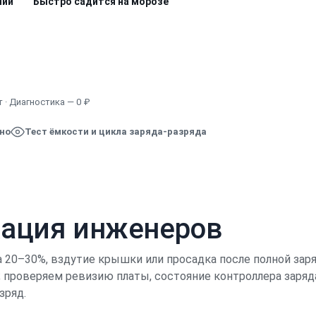
нии
Быстро садится на морозе
Узнать точную стоимость
 · Диагностика — 0 ₽
ено
Тест ёмкости и цикла заряда-разряда
кация инженеров
 20–30%, вздутие крышки или просадка после полной заря
я; проверяем ревизию платы, состояние контроллера заря
зряд.