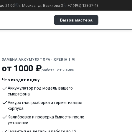
до 21:00
г. Москва, ул. Вавилова 3
+7 (495) 128-27-43
Вызов мастера
ЗАМЕНА АККУМУЛЯТОРА · XPERIA 1 VI
от 1000 ₽
работа · от 20 мин
Что входит в цену
Аккумулятор под модель вашего
смартфона
Аккуратная разборка и герметизация
корпуса
Калибровка и проверка ёмкости после
установки
Гарантия на деталь и работу до 12