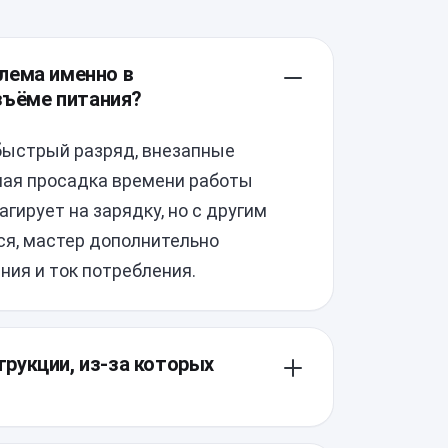
облема именно в
азъёме питания?
быстрый разряд, внезапные
ная просадка времени работы
агирует на зарядку, но с другим
ся, мастер дополнительно
ния и ток потребления.
струкции, из-за которых
лянные крышки, которые требуют