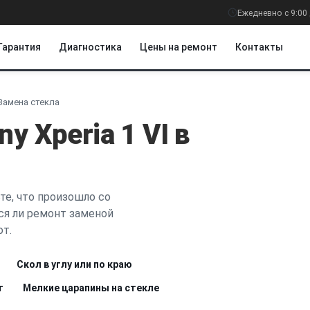
Ежедневно с 9:00 
Гарантия
Диагностика
Цены на ремонт
Контакты
Замена стекла
y Xperia 1 VI в
те, что произошло со
ся ли ремонт заменой
от.
Скол в углу или по краю
т
Мелкие царапины на стекле