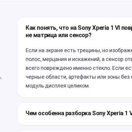
Как понять, что на Sony Xperia 1 VI п
не матрица или сенсор?
Если на экране есть трещины, но изображе
полос, мерцания и искажений, а сенсор о
всего повреждено именно стекло. Если е
,
черные области, артефакты или зоны без 
модуль дисплея целиком.
Чем особенна разборка Sony Xperia 1 
У Xperia 1 VI плотная компоновка и влаго