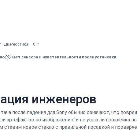
Узнать точную стоимость
 · Диагностика — 0 ₽
ено
Тест сенсора и чувствительности после установки
кация инженеров
 тача после падения для Sony обычно означают, что повр
т ли артефактов по изображению и не ушла ли проклейка п
ем ставим новое стекло с правильной посадкой и проверя