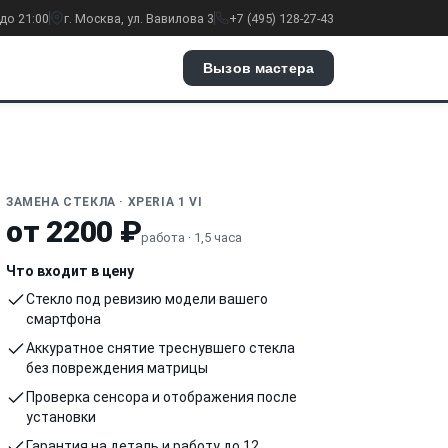
до 21:00
г. Москва, ул. Вавилова 3
+7 (495) 128-27-43
Вызов мастера
ЗАМЕНА СТЕКЛА · XPERIA 1 VI
от 2200 ₽
работа · 1,5 часа
Что входит в цену
Стекло под ревизию модели вашего
смартфона
Аккуратное снятие треснувшего стекла
без повреждения матрицы
Проверка сенсора и отображения после
установки
Гарантия на деталь и работу до 12